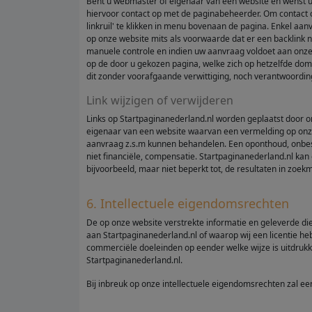
Bent u webmaster of eigenaar van een website en wenst u 
hiervoor contact op met de paginabeheerder. Om contact o
linkruil' te klikken in menu bovenaan de pagina. Enkel a
op onze website mits als voorwaarde dat er een backlink 
manuele controle en indien uw aanvraag voldoet aan onze 
op de door u gekozen pagina, welke zich op hetzelfde domein
dit zonder voorafgaande verwittiging, noch verantwoording
Link wijzigen of verwijderen
Links op Startpaginanederland.nl worden geplaatst door on
eigenaar van een website waarvan een vermelding op onze
aanvraag z.s.m kunnen behandelen. Een oponthoud, onbes
niet financiële, compensatie. Startpaginanederland.nl ka
bijvoorbeeld, maar niet beperkt tot, de resultaten in zoe
6. Intellectuele eigendomsrechten
De op onze website verstrekte informatie en geleverde die
aan Startpaginanederland.nl of waarop wij een licentie heb
commerciële doeleinden op eender welke wijze is uitdrukk
Startpaginanederland.nl.
Bij inbreuk op onze intellectuele eigendomsrechten zal 