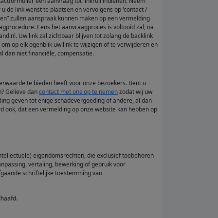
ctformulier een aanvraag tot linkruil indienen. Neem
de link wenst te plaatsen en vervolgens op 'contact /
ragen” zullen aanspraak kunnen maken op een vermelding
agprocedure. Eens het aanvraagproces is voltooid zal, na
l. Uw link zal zichtbaar blijven tot zolang de backlink
 om op elk ogenblik uw link te wijzigen of te verwijderen en
l dan niet financiële, compensatie.
eerwaarde te bieden heeft voor onze bezoekers. Bent u
n? Gelieve dan
contact met ons op te nemen
zodat wij uw
ng geven tot enige schadevergoeding of andere, al dan
ard ook, dat een vermelding op onze website kan hebben op
intellectuele) eigendomsrechten, die exclusief toebehoren
anpassing, vertaling, bewerking of gebruik voor
fgaande schriftelijke toestemming van
dhaafd.