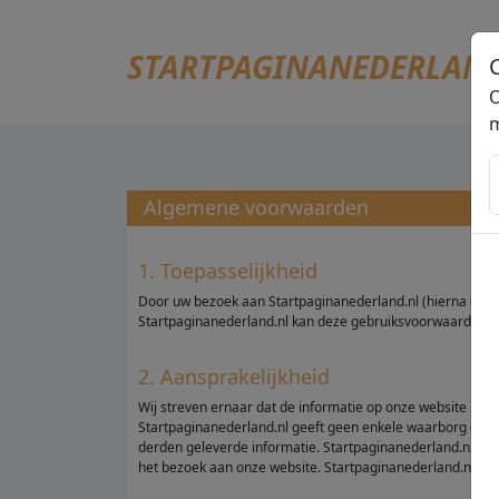
STARTPAGINANEDERLAN
O
m
Algemene voorwaarden
1. Toepasselijkheid
Door uw bezoek aan Startpaginanederland.nl (hierna genoe
Startpaginanederland.nl kan deze gebruiksvoorwaarden ste
2. Aansprakelijkheid
Wij streven ernaar dat de informatie op onze website up-t
Startpaginanederland.nl geeft geen enkele waarborg over 
derden geleverde informatie. Startpaginanederland.nl is oo
het bezoek aan onze website. Startpaginanederland.nl is ni