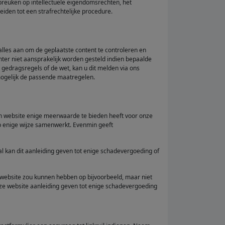
breuken op intellectuele eigendomsrechten, het
eiden tot een strafrechtelijke procedure.
alles aan om de geplaatste content te controleren en
ter niet aansprakelijk worden gesteld indien bepaalde
gedragsregels of de wet, kan u dit melden via ons
 mogelijk de passende maatregelen.
ken website enige meerwaarde te bieden heeft voor onze
op enige wijze samenwerkt. Evenmin geeft
l kan dit aanleiding geven tot enige schadevergoeding of
 website zou kunnen hebben op bijvoorbeeld, maar niet
nze website aanleiding geven tot enige schadevergoeding