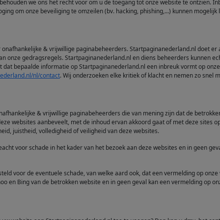
 behouden we ons het recht voor om u de toegang tot onze website te ontzien. In
ing om onze beveiliging te omzeilen (bv. hacking, phishing,...) kunnen mogelijk l
onafhankelijke & vrijwillige paginabeheerders. Startpaginanederland.nl doet er 
 aan onze gedragsregels. Startpaginanederland.nl en diens beheerders kunnen ech
t dat bepaalde informatie op Startpaginanederland.nl een inbreuk vormt op onze 
nederland.nl/nl/contact
. Wij onderzoeken elke kritiek of klacht en nemen zo snel
nafhankelijke & vrijwillige paginabeheerders die van mening zijn dat de betrok
 deze websites aanbeveelt, met de inhoud ervan akkoord gaat of met deze sites 
d, juistheid, volledigheid of veiligheid van deze websites.
eacht voor schade in het kader van het bezoek aan deze websites en in geen geva
steld voor de eventuele schade, van welke aard ook, dat een vermelding op onze
ahoo en Bing van de betrokken website en in geen geval kan een vermelding op o