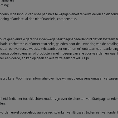
f anderen;
mming;
ogenblik de inhoud van onze pagina's te wijzigen en/of te verwijderen en dit zon
eding of andere, al dan niet financiële, compensatie.
udt geen enkele garantie in vanwege Startpaginanederland.nl dat dit systeem fei
schade, rechtstreeks of onrechtstreeks, geleden door de uitvoering van de betal
 aan een van onze website (vb. aanbieder en afnemer) ontstaan naar aanleiding
jen aangeboden diensten of producten, met inbegrip van alle voorwaarden en waa
der een derde, en kan op geen enkele wijze aansprakelijk zijn.
 gebruikers. Voor meer informatie over hoe wij met u gegevens omgaan verwijze
heid. Indien er toch klachten zouden zijn over de diensten van Startpaginaneder
len.
n worden enkel voorgelegd aan de rechtbanken van Brussel. Indien één van onderha