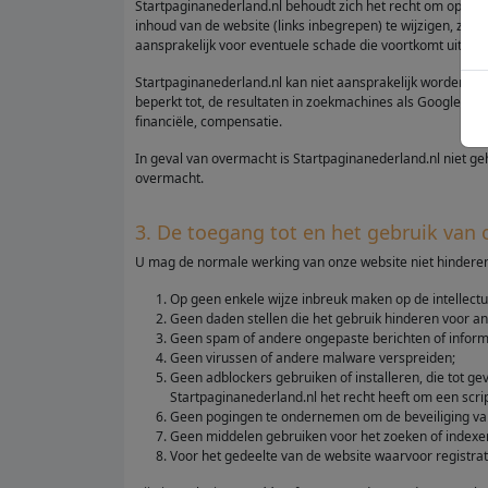
Startpaginanederland.nl behoudt zich het recht om op iede
inhoud van de website (links inbegrepen) te wijzigen, zon
aansprakelijk voor eventuele schade die voortkomt uit derg
Startpaginanederland.nl kan niet aansprakelijk worden ge
beperkt tot, de resultaten in zoekmachines als Google, Ya
financiële, compensatie.
In geval van overmacht is Startpaginanederland.nl niet g
overmacht.
3. De toegang tot en het gebruik van 
U mag de normale werking van onze website niet hinderen,
Op geen enkele wijze inbreuk maken op de intellec
Geen daden stellen die het gebruik hinderen voor a
Geen spam of andere ongepaste berichten of informa
Geen virussen of andere malware verspreiden;
Geen adblockers gebruiken of installeren, die tot g
Startpaginanederland.nl het recht heeft om een sc
Geen pogingen te ondernemen om de beveiliging van 
Geen middelen gebruiken voor het zoeken of indexere
Voor het gedeelte van de website waarvoor registrati