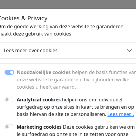
D
.NL
Cookies & Privacy
H
m de goede werking van deze website te garanderen
aakt deze gebruik van cookies.
Lees meer over cookies
Noodzakelijke cookies
helpen de basis functies va
onze website te garanderen, bv. bijhouden welke
md : Wij of deze website) stemt u stilzwijgend en onvoorwaardelijk in met de t
cookies u heeft aanvaard.
eds wijzigen en dit zonder voorafgaande verwittiging.
Analytical cookies
helpen ons om individueel
surfgedrag op onze sites in kaart te brengen en op
o-date, betrouwbaar en volledig is. De raadpleging en het gebruik van de website
basis hiervan de site te personaliseren.
Lees meer...
de juistheid, de volledigheid of de accuraatheid van de informatie op deze webs
k niet aansprakelijk voor mogelijke schade, van welke aard ook, zowel rechtstree
Marketing cookies
Deze cookies gebruiken we om
et aansprakelijk voor eventuele storingen, virussen, onderbrekingen of fouten in
je surfgedrag op onze site in te zetten voor onze