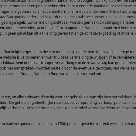
uw website aan Startpaginanederland.nl toe te voegen? Dan kan u dmv. het conta
p te nemen met een paginabeheerder dient u eerst de pagina te bezoeken waar u 
anvragen die gebeuren via het contactformulier met als onderwerp “linkruil aanv
naar Startpaginanederland.nl wordt geplaatst zoals beschreven tijdens de aanvra
gedragsregels, uw vermelding zichtbaar worden gemaakt op Startpaginanederland.n
 dient te bevinden, actief blijft. Startpaginanederland.nl behoudt zich het recht
. In geen geval kan dit aanleiding geven tot enige schadevergoeding of andere, a
afhankelijke vrijwilligers die van mening zijn dat de betrokken website enige m
 website is verschenen en wenst u deze vermelding te wijzigen of te verwijdere
chikbaarheid of een vertraagde verwerking van deze aanvraag kan geen aanleidi
n ook niet aansprakelijk worden gesteld voor de eventuele gevolgen, van welke a
kmachines als Google, Yahoo en Bing van de betrokken website.
nsten, en elke software dienstig voor het gebruik hiervan zijn beschermd door (
ben. De gehele of gedeeltelijke reproductie, verspreiding, verkoop, publicatie, a
elijk verboden. Uitzonderingen hierop kunnen enkel worden verleend mits voora
een schadevergoeding ten koste van €500 per vastgestelde inbreuk worden gehan