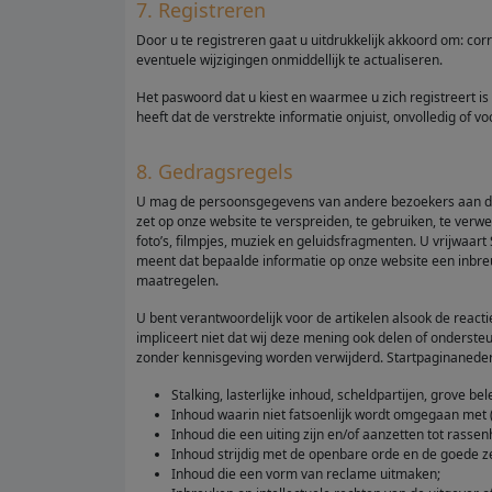
7. Registreren
Door u te registreren gaat u uitdrukkelijk akkoord om: corr
eventuele wijzigingen onmiddellijk te actualiseren.
Het paswoord dat u kiest en waarmee u zich registreert is
heeft dat de verstrekte informatie onjuist, onvolledig of v
8. Gedragsregels
U mag de persoonsgegevens van andere bezoekers aan dez
zet op onze website te verspreiden, te gebruiken, te verwer
foto’s, filmpjes, muziek en geluidsfragmenten. U vrijwaart
meent dat bepaalde informatie op onze website een inbre
maatregelen.
U bent verantwoordelijk voor de artikelen alsook de reacties
impliceert niet dat wij deze mening ook delen of onderste
zonder kennisgeving worden verwijderd. Startpaginanederl
Stalking, lasterlijke inhoud, scheldpartijen, grove b
Inhoud waarin niet fatsoenlijk wordt omgegaan met
Inhoud die een uiting zijn en/of aanzetten tot rasse
Inhoud strijdig met de openbare orde en de goede z
Inhoud die een vorm van reclame uitmaken;