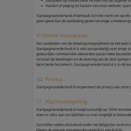
Inbreuken op intellectuele rechten van de uitgever o
Hacken of poging tot hacken van onze website; spa
Startpaginanederland.nl behoudt zich het recht om op elk 
geen geval kan dit aanleiding geven tot enige schadevergo
9. Online transacties
Het aanbieden van de betalingsmogelijkheid via het web ho
Startpaginanederland.nl is niet aansprakelijk voor enige 
gebeurlijke commerciële akkoorden tussen twee bezoekers
inclusief de betalingen en de levering van de door parti
deze beide bezoekers. Startpaginanederland.nl is in dit ka
10. Privacy
Startpaginanederland.nl respecteert de privacy van onze
11. Klachtenregeling
Startpaginanederland.nl hoopt natuurlijk op 100% tevreden
doen er alles aan om klachten zo snel mogelijk te behande
Geschillen vallen uitsluitend onder het Belgische recht e
blijven de overige voorwaarden onverkort van kracht.