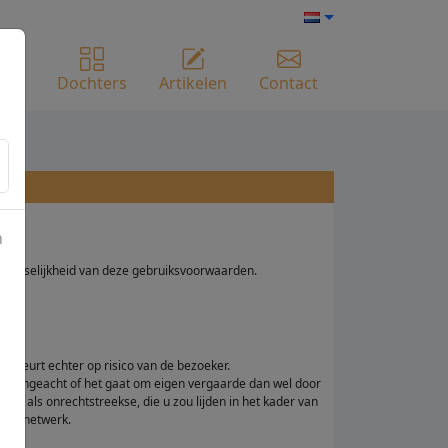
ome
Dochters
Artikelen
Contact
n
oepasselijkheid van deze gebruiksvoorwaarden.
 gebeurt echter op risico van de bezoeker.
ite, ongeacht of het gaat om eigen vergaarde dan wel door
kse als onrechtstreekse, die u zou lijden in het kader van
 het netwerk.