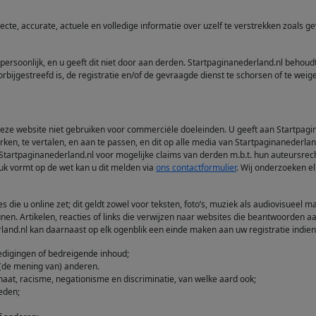
ecte, accurate, actuele en volledige informatie over uzelf te verstrekken zoals g
 persoonlijk, en u geeft dit niet door aan derden. Startpaginanederland.nl behoud
oorbijgestreefd is, de registratie en/of de gevraagde dienst te schorsen of te weig
e website niet gebruiken voor commerciële doeleinden. U geeft aan Startpagin
ken, te vertalen, en aan te passen, en dit op alle media van Startpaginanederland.
 Startpaginanederland.nl voor mogelijke claims van derden m.b.t. hun auteursrech
uk vormt op de wet kan u dit melden via
ons contactformulier
. Wij onderzoeken el
 die u online zet; dit geldt zowel voor teksten, foto’s, muziek als audiovisueel ma
unen. Artikelen, reacties of links die verwijzen naar websites die beantwoorden a
and.nl kan daarnaast op elk ogenblik een einde maken aan uw registratie indien 
eledigingen of bedreigende inhoud;
 (de mening van) anderen.
nhaat, racisme, negationisme en discriminatie, van welke aard ook;
eden;